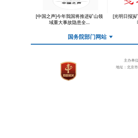
记重要指示 维
[中国之声]今年我国将推进矿山领
[光明日报]
产...
域重大事故隐患全...
国务院部门网站
主办单
地址：北京市