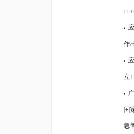
11:0
•
作
•
立
•
国
急