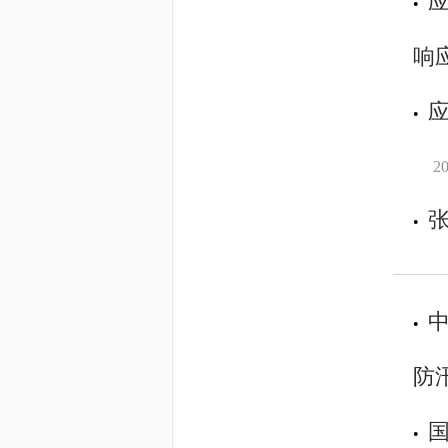
•
响
•
20
•
•
防
•