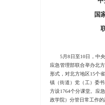
中
国
5
月
8
日至
10
日，中
应急管理部联合举办北方
形式，对北方地区
15
个
镇（街道）党（工）委书
方设
1764
个分课堂。应
政学院）分管日常工作的