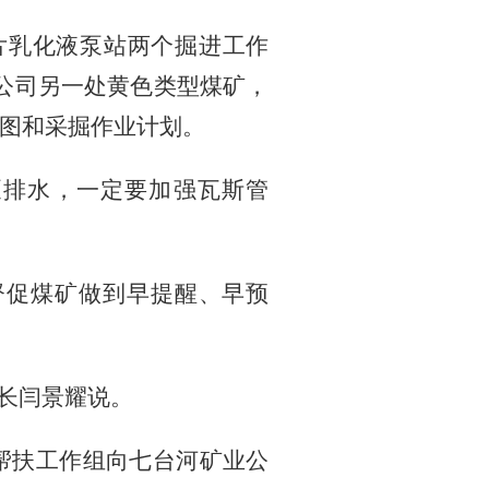
片乳化液泵站两个掘进工作
公司另一处黄色类型煤矿，
图和采掘作业计划。
泵排水，一定要加强瓦斯管
督促煤矿做到早提醒、早预
矿长闫景耀说。
帮扶工作组向七台河矿业公