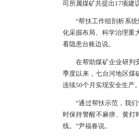
司所属煤矿共提出
17
项建
“帮扶工作组剖析系
化采掘布局、科学治理重
看隐患台账边说。
在帮助煤矿企业研判
季度以来，七台河地区煤
连续
50
个月实现安全生产
“通过帮扶示范，我
时保持警醒不麻痹、黄灯
线。”尹福春说。