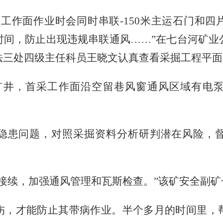
进工作面作业时会同时串联
-150
米主运石门和四
时间，防止出现违规串联通风……”在七台河矿业
法三处四级主任科员王晓文认真查看采掘工程平面
矿井，首采工作面沿空留巷风窗通风区域有电
隐患问题，对照采掘资料分析研判潜在风险，
接续，加强通风管理和瓦斯检查。”该矿安全副
伤，才能防止其带病作业。半个多月的时间里，