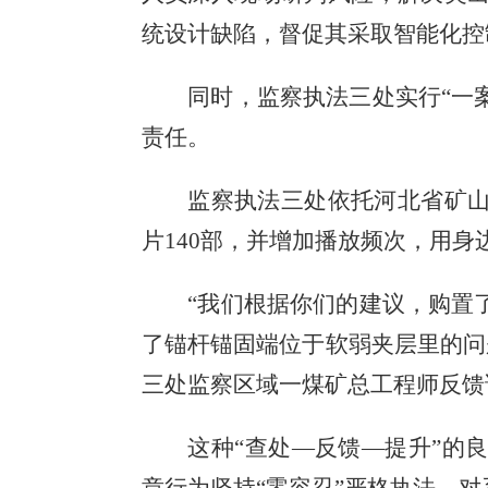
统设计缺陷，督促其采取智能化控
同时，监察执法三处实行
“一
责任。
监察执法三处依托河北省矿
片
140
部，并增加播放频次，用身
“我们根据你们的建议，购置
了锚杆锚固端位于软弱夹层里的问
三处监察区域一煤矿总工程师反馈
这种
“查处—反馈—提升”的
章行为坚持“零容忍”严格执法，对