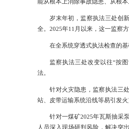
能从根本上消除事故隐患、从根本
岁末年初，监察执法三处创
全。
2025
年
11
月以来，这一监察方
在全系统穿透式执法检查的基
监察执法三处改变以往
“按
法。
针对火灾隐患，监察执法三
站、皮带运输系统沿线等易引发火
针对一煤矿
2025
年瓦斯抽采
人员深入现场研判风险，解决突