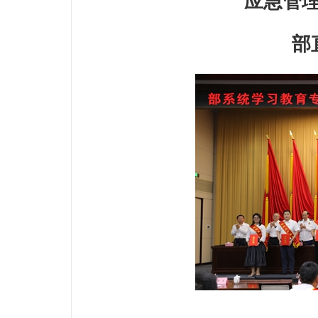
应急管
部